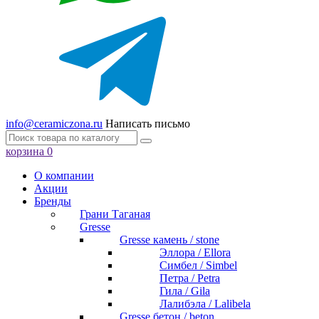
info@ceramiczona.ru
Написать письмо
корзина
0
О компании
Акции
Бренды
Грани Таганая
Gresse
Gresse камень / stone
Эллора / Ellora
Симбел / Simbel
Петра / Petra
Гила / Gila
Лалибэла / Lalibela
Gresse бетон / beton