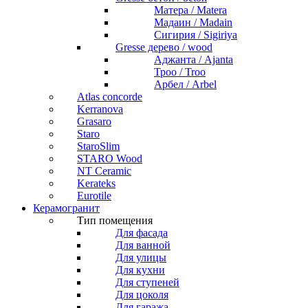
Матера / Matera
Мадаин / Madain
Сигирия / Sigiriya
Gresse дерево / wood
Аджанта / Ajanta
Троо / Troo
Арбел / Arbel
Atlas concorde
Kerranova
Grasaro
Staro
StaroSlim
STARO Wood
NT Ceramic
Kerateks
Eurotile
Керамогранит
Тип помещения
Для фасада
Для ванной
Для улицы
Для кухни
Для ступеней
Для цоколя
Для гаража