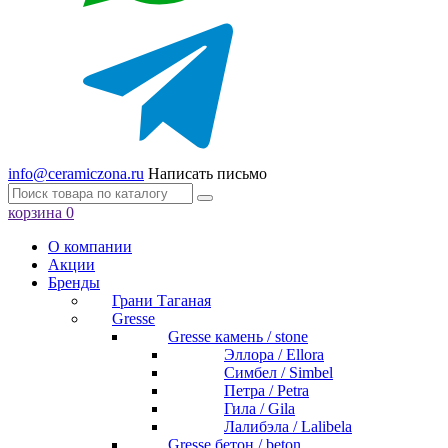
info@ceramiczona.ru
Написать письмо
корзина
0
О компании
Акции
Бренды
Грани Таганая
Gresse
Gresse камень / stone
Эллора / Ellora
Симбел / Simbel
Петра / Petra
Гила / Gila
Лалибэла / Lalibela
Gresse бетон / beton