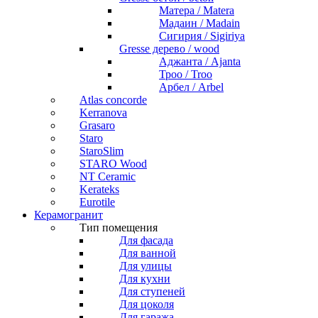
Матера / Matera
Мадаин / Madain
Сигирия / Sigiriya
Gresse дерево / wood
Аджанта / Ajanta
Троо / Troo
Арбел / Arbel
Atlas concorde
Kerranova
Grasaro
Staro
StaroSlim
STARO Wood
NT Ceramic
Kerateks
Eurotile
Керамогранит
Тип помещения
Для фасада
Для ванной
Для улицы
Для кухни
Для ступеней
Для цоколя
Для гаража