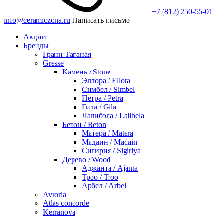
+7 (812) 250-55-01
info@ceramiczona.ru
Написать письмо
Акции
Бренды
Грани Таганая
Gresse
Камень / Stone
Эллора / Ellora
Симбел / Simbel
Петра / Petra
Гила / Gila
Лалибэла / Lalibela
Бетон / Beton
Матера / Matera
Мадаин / Madain
Сигирия / Sigiriya
Дерево / Wood
Аджанта / Ajanta
Троо / Troo
Арбел / Arbel
Avroria
Atlas concorde
Kerranova