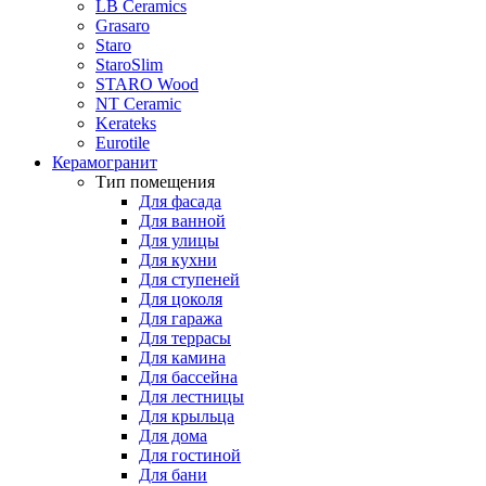
LB Ceramics
Grasaro
Staro
StaroSlim
STARO Wood
NT Ceramic
Kerateks
Eurotile
Керамогранит
Тип помещения
Для фасада
Для ванной
Для улицы
Для кухни
Для ступеней
Для цоколя
Для гаража
Для террасы
Для камина
Для бассейна
Для лестницы
Для крыльца
Для дома
Для гостиной
Для бани