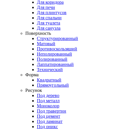
Для коридора
Для печи
Для плинтусов
Для спальни
Для туалета
Для санузла
Поверхность
Структурированный
Матовый
Противоскользящий
Неполированный
Полированный
Лаппатированный
Технический
Форма
Квадратный
Прямоугольный
Рисунок
Под дерево
Под металл
Моноколор
Под травертин
Под цемент
Под ламинат
Под оникс