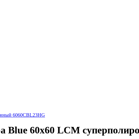
ованный 6060CBL23HG
ba Blue 60х60 LCM суперполи