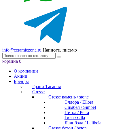
info@ceramiczona.ru
Написать письмо
корзина
0
О компании
Акции
Бренды
Грани Таганая
Gresse
Gresse камень / stone
Эллора / Ellora
Симбел / Simbel
Петра / Petra
Гила / Gila
Лалибэла / Lalibela
Gresse бетон / beton