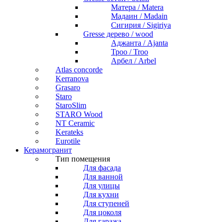
Матера / Matera
Мадаин / Madain
Сигирия / Sigiriya
Gresse дерево / wood
Аджанта / Ajanta
Троо / Troo
Арбел / Arbel
Atlas concorde
Kerranova
Grasaro
Staro
StaroSlim
STARO Wood
NT Ceramic
Kerateks
Eurotile
Керамогранит
Тип помещения
Для фасада
Для ванной
Для улицы
Для кухни
Для ступеней
Для цоколя
Для гаража