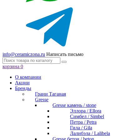
info@ceramiczona.ru
Написать письмо
корзина
0
О компании
Акции
Бренды
Грани Таганая
Gresse
Gresse камень / stone
Эллора / Ellora
Симбел / Simbel
Петра / Petra
Гила / Gila
Лалибэла / Lalibela
Gresse бетон / beton