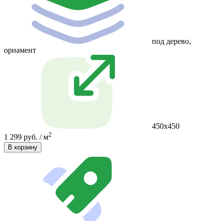
под дерево,
орнамент
450x450
2
1 299 руб. / м
В корзину