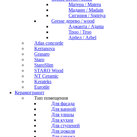
Матера / Matera
Мадаин / Madain
Сигирия / Sigiriya
Gresse дерево / wood
Аджанта / Ajanta
Троо / Troo
Арбел / Arbel
Atlas concorde
Kerranova
Grasaro
Staro
StaroSlim
STARO Wood
NT Ceramic
Kerateks
Eurotile
Керамогранит
Тип помещения
Для фасада
Для ванной
Для улицы
Для кухни
Для ступеней
Для цоколя
Для гаража