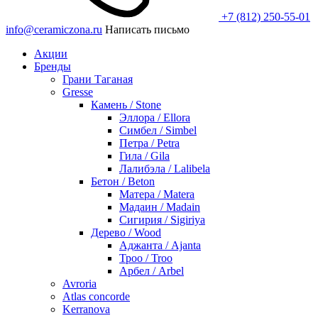
+7 (812) 250-55-01
info@ceramiczona.ru
Написать письмо
Акции
Бренды
Грани Таганая
Gresse
Камень / Stone
Эллора / Ellora
Симбел / Simbel
Петра / Petra
Гила / Gila
Лалибэла / Lalibela
Бетон / Beton
Матера / Matera
Мадаин / Madain
Сигирия / Sigiriya
Дерево / Wood
Аджанта / Ajanta
Троо / Troo
Арбел / Arbel
Avroria
Atlas concorde
Kerranova