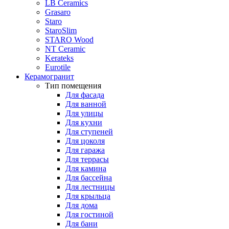
LB Ceramics
Grasaro
Staro
StaroSlim
STARO Wood
NT Ceramic
Kerateks
Eurotile
Керамогранит
Тип помещения
Для фасада
Для ванной
Для улицы
Для кухни
Для ступеней
Для цоколя
Для гаража
Для террасы
Для камина
Для бассейна
Для лестницы
Для крыльца
Для дома
Для гостиной
Для бани