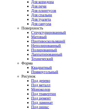
Для коридора
Для печи
Для плинтусов
Для спальни
Для туалета
Для санузла
Поверхность
Структурированный
Матовый
Противоскользящий
Неполированный
Полированный
Лаппатированный
Технический
Форма
Квадратный
Прямоугольный
Рисунок
Под дерево
Под металл
Моноколор
Под травертин
Под цемент
Под ламинат
Под оникс