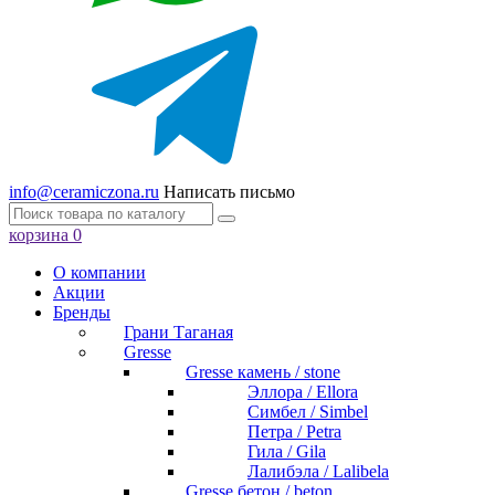
info@ceramiczona.ru
Написать письмо
корзина
0
О компании
Акции
Бренды
Грани Таганая
Gresse
Gresse камень / stone
Эллора / Ellora
Симбел / Simbel
Петра / Petra
Гила / Gila
Лалибэла / Lalibela
Gresse бетон / beton