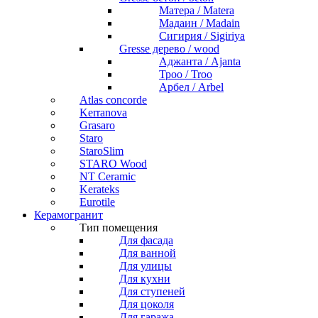
Матера / Matera
Мадаин / Madain
Сигирия / Sigiriya
Gresse дерево / wood
Аджанта / Ajanta
Троо / Troo
Арбел / Arbel
Atlas concorde
Kerranova
Grasaro
Staro
StaroSlim
STARO Wood
NT Ceramic
Kerateks
Eurotile
Керамогранит
Тип помещения
Для фасада
Для ванной
Для улицы
Для кухни
Для ступеней
Для цоколя
Для гаража