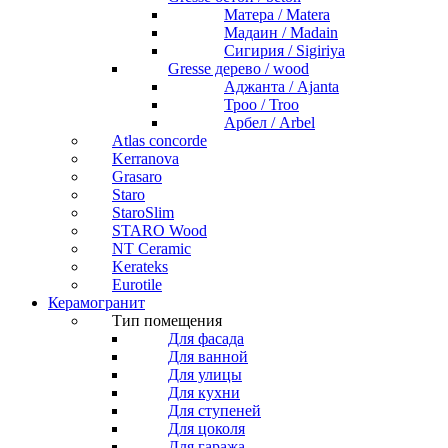
Матера / Matera
Мадаин / Madain
Сигирия / Sigiriya
Gresse дерево / wood
Аджанта / Ajanta
Троо / Troo
Арбел / Arbel
Atlas concorde
Kerranova
Grasaro
Staro
StaroSlim
STARO Wood
NT Ceramic
Kerateks
Eurotile
Керамогранит
Тип помещения
Для фасада
Для ванной
Для улицы
Для кухни
Для ступеней
Для цоколя
Для гаража