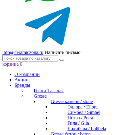
info@ceramiczona.ru
Написать письмо
корзина
0
О компании
Акции
Бренды
Грани Таганая
Gresse
Gresse камень / stone
Эллора / Ellora
Симбел / Simbel
Петра / Petra
Гила / Gila
Лалибэла / Lalibela
Gresse бетон / beton