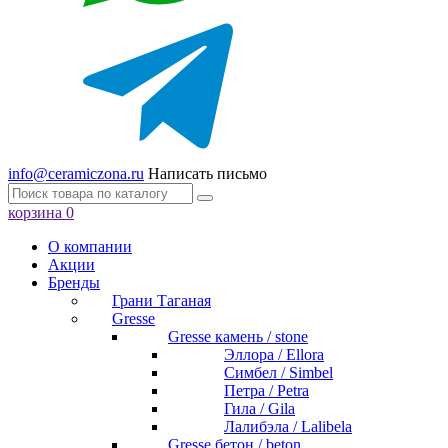
info@ceramiczona.ru
Написать письмо
корзина
0
О компании
Акции
Бренды
Грани Таганая
Gresse
Gresse камень / stone
Эллора / Ellora
Симбел / Simbel
Петра / Petra
Гила / Gila
Лалибэла / Lalibela
Gresse бетон / beton