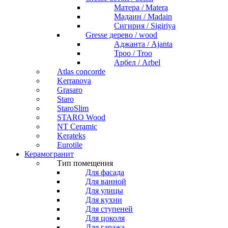
Матера / Matera
Мадаин / Madain
Сигирия / Sigiriya
Gresse дерево / wood
Аджанта / Ajanta
Троо / Troo
Арбел / Arbel
Atlas concorde
Kerranova
Grasaro
Staro
StaroSlim
STARO Wood
NT Ceramic
Kerateks
Eurotile
Керамогранит
Тип помещения
Для фасада
Для ванной
Для улицы
Для кухни
Для ступеней
Для цоколя
Для гаража