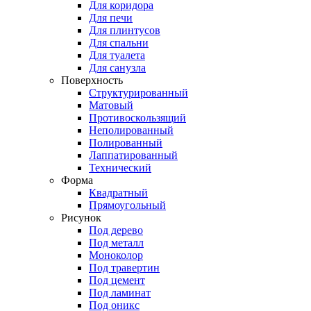
Для коридора
Для печи
Для плинтусов
Для спальни
Для туалета
Для санузла
Поверхность
Структурированный
Матовый
Противоскользящий
Неполированный
Полированный
Лаппатированный
Технический
Форма
Квадратный
Прямоугольный
Рисунок
Под дерево
Под металл
Моноколор
Под травертин
Под цемент
Под ламинат
Под оникс