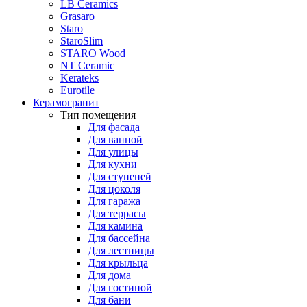
LB Ceramics
Grasaro
Staro
StaroSlim
STARO Wood
NT Ceramic
Kerateks
Eurotile
Керамогранит
Тип помещения
Для фасада
Для ванной
Для улицы
Для кухни
Для ступеней
Для цоколя
Для гаража
Для террасы
Для камина
Для бассейна
Для лестницы
Для крыльца
Для дома
Для гостиной
Для бани