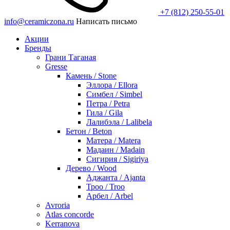
+7 (812) 250-55-01
info@ceramiczona.ru
Написать письмо
Акции
Бренды
Грани Таганая
Gresse
Камень / Stone
Эллора / Ellora
Симбел / Simbel
Петра / Petra
Гила / Gila
Лалибэла / Lalibela
Бетон / Beton
Матера / Matera
Мадаин / Madain
Сигирия / Sigiriya
Дерево / Wood
Аджанта / Ajanta
Троо / Troo
Арбел / Arbel
Avroria
Atlas concorde
Kerranova