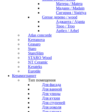
Матера / Matera
Мадаин / Madain
Сигирия / Sigiriya
Gresse дерево / wood
Аджанта / Ajanta
Троо / Troo
Арбел / Arbel
Atlas concorde
Kerranova
Grasaro
Staro
StaroSlim
STARO Wood
NT Ceramic
Kerateks
Eurotile
Керамогранит
Тип помещения
Для фасада
Для ванной
Для улицы
Для кухни
Для ступеней
Для цоколя
Для гаража