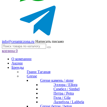
info@ceramiczona.ru
Написать письмо
корзина
0
О компании
Акции
Бренды
Грани Таганая
Gresse
Gresse камень / stone
Эллора / Ellora
Симбел / Simbel
Петра / Petra
Гила / Gila
Лалибэла / Lalibela
Gresse бетон / beton