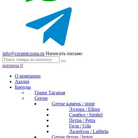
info@ceramiczona.ru
Написать письмо
корзина
0
О компании
Акции
Бренды
Грани Таганая
Gresse
Gresse камень / stone
Эллора / Ellora
Симбел / Simbel
Петра / Petra
Гила / Gila
Лалибэла / Lalibela
Gresse бетон / beton