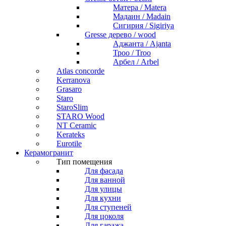
Матера / Matera
Мадаин / Madain
Сигирия / Sigiriya
Gresse дерево / wood
Аджанта / Ajanta
Троо / Troo
Арбел / Arbel
Atlas concorde
Kerranova
Grasaro
Staro
StaroSlim
STARO Wood
NT Ceramic
Kerateks
Eurotile
Керамогранит
Тип помещения
Для фасада
Для ванной
Для улицы
Для кухни
Для ступеней
Для цоколя
Для гаража