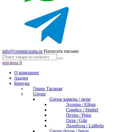
info@ceramiczona.ru
Написать письмо
корзина
0
О компании
Акции
Бренды
Грани Таганая
Gresse
Gresse камень / stone
Эллора / Ellora
Симбел / Simbel
Петра / Petra
Гила / Gila
Лалибэла / Lalibela
Gresse бетон / beton