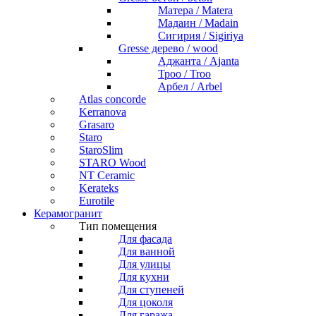
Матера / Matera
Мадаин / Madain
Сигирия / Sigiriya
Gresse дерево / wood
Аджанта / Ajanta
Троо / Troo
Арбел / Arbel
Atlas concorde
Kerranova
Grasaro
Staro
StaroSlim
STARO Wood
NT Ceramic
Kerateks
Eurotile
Керамогранит
Тип помещения
Для фасада
Для ванной
Для улицы
Для кухни
Для ступеней
Для цоколя
Для гаража