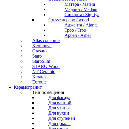
Матера / Matera
Мадаин / Madain
Сигирия / Sigiriya
Gresse дерево / wood
Аджанта / Ajanta
Троо / Troo
Арбел / Arbel
Atlas concorde
Kerranova
Grasaro
Staro
StaroSlim
STARO Wood
NT Ceramic
Kerateks
Eurotile
Керамогранит
Тип помещения
Для фасада
Для ванной
Для улицы
Для кухни
Для ступеней
Для цоколя
Для гаража