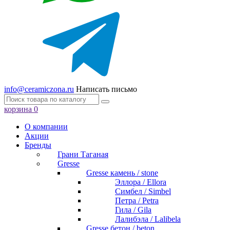
info@ceramiczona.ru
Написать письмо
корзина
0
О компании
Акции
Бренды
Грани Таганая
Gresse
Gresse камень / stone
Эллора / Ellora
Симбел / Simbel
Петра / Petra
Гила / Gila
Лалибэла / Lalibela
Gresse бетон / beton