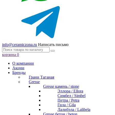
info@ceramiczona.ru
Написать письмо
корзина
0
О компании
Акции
Бренды
Грани Таганая
Gresse
Gresse камень / stone
Эллора / Ellora
Симбел / Simbel
Петра / Petra
Гила / Gila
Лалибэла / Lalibela
Gresse бетон / beton