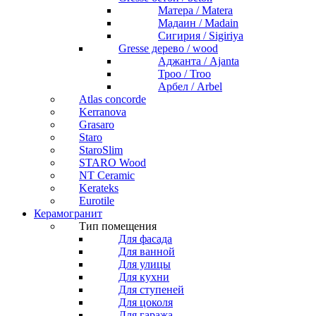
Матера / Matera
Мадаин / Madain
Сигирия / Sigiriya
Gresse дерево / wood
Аджанта / Ajanta
Троо / Troo
Арбел / Arbel
Atlas concorde
Kerranova
Grasaro
Staro
StaroSlim
STARO Wood
NT Ceramic
Kerateks
Eurotile
Керамогранит
Тип помещения
Для фасада
Для ванной
Для улицы
Для кухни
Для ступеней
Для цоколя
Для гаража