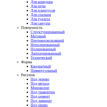
Для коридора
Для печи
Для плинтусов
Для спальни
Для туалета
Для санузла
Поверхность
Структурированный
Матовый
Противоскользящий
Неполированный
Полированный
Лаппатированный
Технический
Форма
Квадратный
Прямоугольный
Рисунок
Под дерево
Под металл
Моноколор
Под травертин
Под цемент
Под ламинат
Под оникс