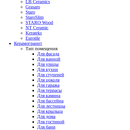
LB Ceramics
Grasaro
Staro
StaroSlim
STARO Wood
NT Ceramic
Kerateks
Eurotile
Керамогранит
Тип помещения
Для фасада
Для ванной
Для улицы
Для кухни
Для ступеней
Для цоколя
Для гаража
Для террасы
Для камина
Для бассейна
Для лестницы
Для крыльца
Для дома
Для гостиной
Для бани