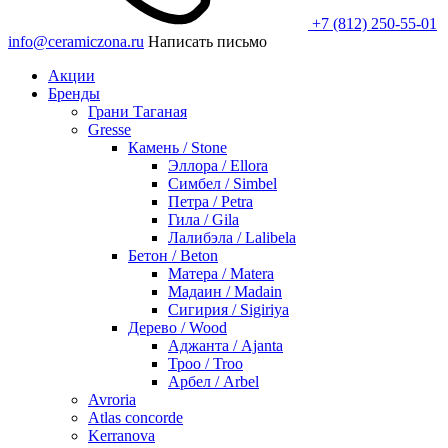
+7 (812) 250-55-01
info@ceramiczona.ru
Написать письмо
Акции
Бренды
Грани Таганая
Gresse
Камень / Stone
Эллора / Ellora
Симбел / Simbel
Петра / Petra
Гила / Gila
Лалибэла / Lalibela
Бетон / Beton
Матера / Matera
Мадаин / Madain
Сигирия / Sigiriya
Дерево / Wood
Аджанта / Ajanta
Троо / Troo
Арбел / Arbel
Avroria
Atlas concorde
Kerranova