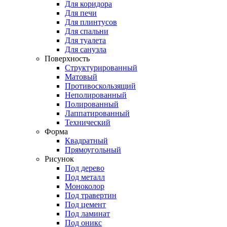
Для коридора
Для печи
Для плинтусов
Для спальни
Для туалета
Для санузла
Поверхность
Структурированный
Матовый
Противоскользящий
Неполированный
Полированный
Лаппатированный
Технический
Форма
Квадратный
Прямоугольный
Рисунок
Под дерево
Под металл
Моноколор
Под травертин
Под цемент
Под ламинат
Под оникс