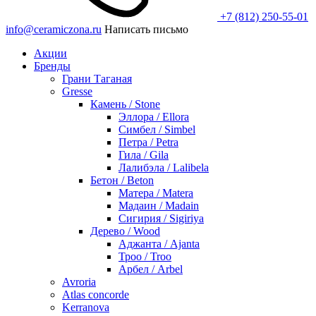
+7 (812) 250-55-01
info@ceramiczona.ru
Написать письмо
Акции
Бренды
Грани Таганая
Gresse
Камень / Stone
Эллора / Ellora
Симбел / Simbel
Петра / Petra
Гила / Gila
Лалибэла / Lalibela
Бетон / Beton
Матера / Matera
Мадаин / Madain
Сигирия / Sigiriya
Дерево / Wood
Аджанта / Ajanta
Троо / Troo
Арбел / Arbel
Avroria
Atlas concorde
Kerranova