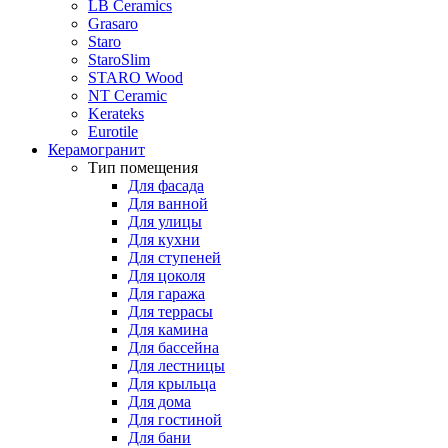
LB Ceramics
Grasaro
Staro
StaroSlim
STARO Wood
NT Ceramic
Kerateks
Eurotile
Керамогранит
Тип помещения
Для фасада
Для ванной
Для улицы
Для кухни
Для ступеней
Для цоколя
Для гаража
Для террасы
Для камина
Для бассейна
Для лестницы
Для крыльца
Для дома
Для гостиной
Для бани