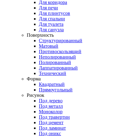
Для коридора
Для печи
Для плинтусов
Для спальни
Для туалета
Для санузла
Поверхность
Структурированный
Матовый
Противоскользящий
Неполированный
Полированный
Лаппатированный
Технический
Форма
Квадратный
Прямоугольный
Рисунок
Под дерево
Под металл
Моноколор
Под травертин
Под цемент
Под ламинат
Под оникс