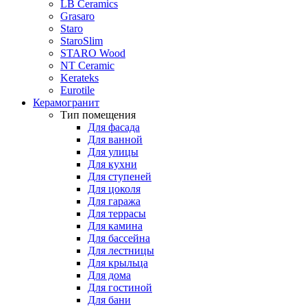
LB Ceramics
Grasaro
Staro
StaroSlim
STARO Wood
NT Ceramic
Kerateks
Eurotile
Керамогранит
Тип помещения
Для фасада
Для ванной
Для улицы
Для кухни
Для ступеней
Для цоколя
Для гаража
Для террасы
Для камина
Для бассейна
Для лестницы
Для крыльца
Для дома
Для гостиной
Для бани