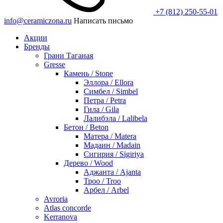
+7 (812) 250-55-01
info@ceramiczona.ru
Написать письмо
Акции
Бренды
Грани Таганая
Gresse
Камень / Stone
Эллора / Ellora
Симбел / Simbel
Петра / Petra
Гила / Gila
Лалибэла / Lalibela
Бетон / Beton
Матера / Matera
Мадаин / Madain
Сигирия / Sigiriya
Дерево / Wood
Аджанта / Ajanta
Троо / Troo
Арбел / Arbel
Avroria
Atlas concorde
Kerranova