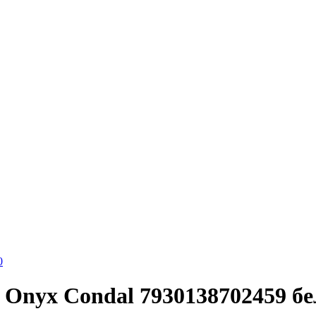
0
Onyx Condal 7930138702459 бел