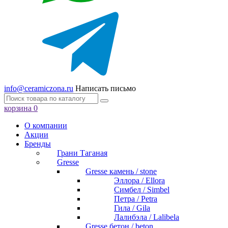
info@ceramiczona.ru
Написать письмо
корзина
0
О компании
Акции
Бренды
Грани Таганая
Gresse
Gresse камень / stone
Эллора / Ellora
Симбел / Simbel
Петра / Petra
Гила / Gila
Лалибэла / Lalibela
Gresse бетон / beton