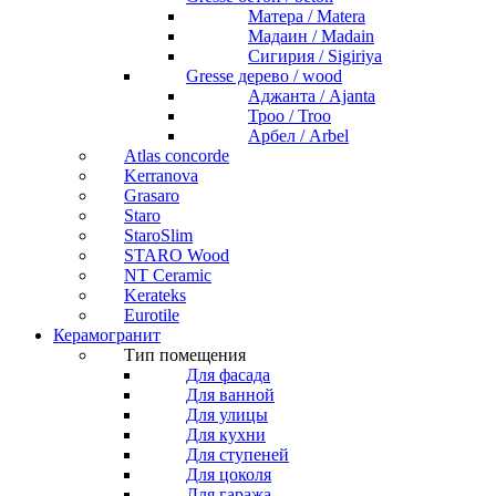
Матера / Matera
Мадаин / Madain
Сигирия / Sigiriya
Gresse дерево / wood
Аджанта / Ajanta
Троо / Troo
Арбел / Arbel
Atlas concorde
Kerranova
Grasaro
Staro
StaroSlim
STARO Wood
NT Ceramic
Kerateks
Eurotile
Керамогранит
Тип помещения
Для фасада
Для ванной
Для улицы
Для кухни
Для ступеней
Для цоколя
Для гаража