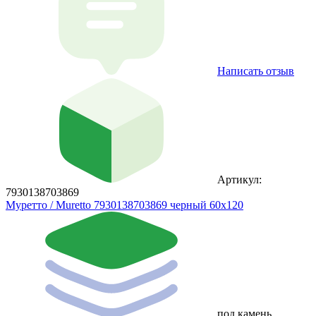
Написать отзыв
Артикул:
7930138703869
Муретто / Muretto 7930138703869 черный 60x120
под камень