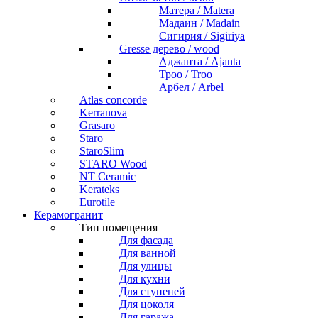
Матера / Matera
Мадаин / Madain
Сигирия / Sigiriya
Gresse дерево / wood
Аджанта / Ajanta
Троо / Troo
Арбел / Arbel
Atlas concorde
Kerranova
Grasaro
Staro
StaroSlim
STARO Wood
NT Ceramic
Kerateks
Eurotile
Керамогранит
Тип помещения
Для фасада
Для ванной
Для улицы
Для кухни
Для ступеней
Для цоколя
Для гаража