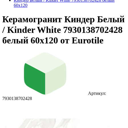
Киндер Белый / Kinder White 7930138702428 белый
60x120
Керамогранит Киндер Белый
/ Kinder White 7930138702428
белый 60x120 от Eurotile
Артикул:
7930138702428