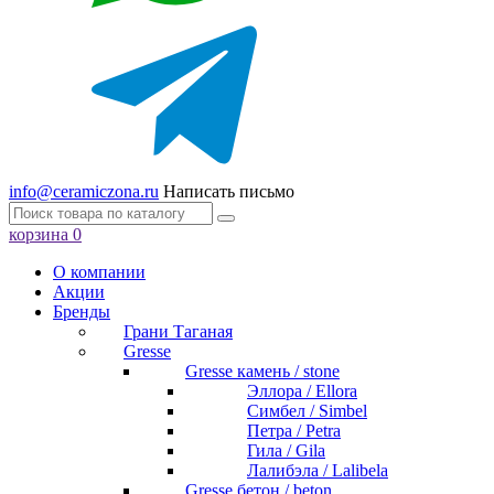
info@ceramiczona.ru
Написать письмо
корзина
0
О компании
Акции
Бренды
Грани Таганая
Gresse
Gresse камень / stone
Эллора / Ellora
Симбел / Simbel
Петра / Petra
Гила / Gila
Лалибэла / Lalibela
Gresse бетон / beton