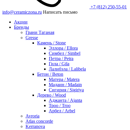
+7 (812) 250-55-01
info@ceramiczona.ru
Написать письмо
Акции
Бренды
Грани Таганая
Gresse
Камень / Stone
Эллора / Ellora
Симбел / Simbel
Петра / Petra
Гила / Gila
Лалибэла / Lalibela
Бетон / Beton
Матера / Matera
Мадаин / Madain
Сигирия / Sigiriya
Дерево / Wood
Аджанта / Ajanta
Троо / Troo
Арбел / Arbel
Avroria
Atlas concorde
Kerranova