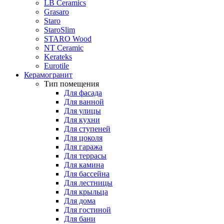
LB Ceramics
Grasaro
Staro
StaroSlim
STARO Wood
NT Ceramic
Kerateks
Eurotile
Керамогранит
Тип помещения
Для фасада
Для ванной
Для улицы
Для кухни
Для ступеней
Для цоколя
Для гаража
Для террасы
Для камина
Для бассейна
Для лестницы
Для крыльца
Для дома
Для гостиной
Для бани