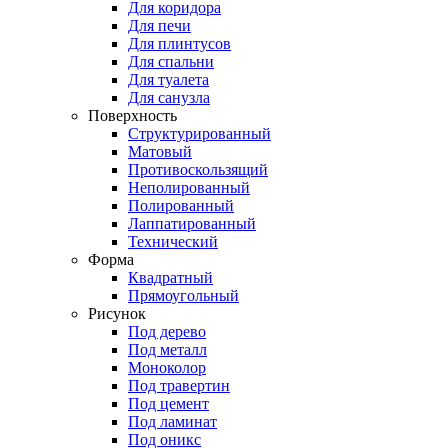
Для коридора
Для печи
Для плинтусов
Для спальни
Для туалета
Для санузла
Поверхность
Структурированный
Матовый
Противоскользящий
Неполированный
Полированный
Лаппатированный
Технический
Форма
Квадратный
Прямоугольный
Рисунок
Под дерево
Под металл
Моноколор
Под травертин
Под цемент
Под ламинат
Под оникс