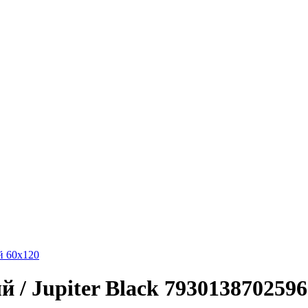
й 60x120
/ Jupiter Black 7930138702596