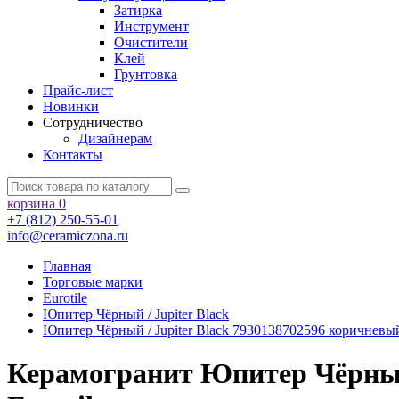
Затирка
Инструмент
Очистители
Клей
Грунтовка
Прайс-лист
Новинки
Сотрудничество
Дизайнерам
Контакты
корзина
0
+7 (812) 250-55-01
info@ceramiczona.ru
Главная
Торговые марки
Eurotile
Юпитер Чёрный / Jupiter Black
Юпитер Чёрный / Jupiter Black 7930138702596 коричневы
Керамогранит Юпитер Чёрный 