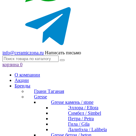
info@ceramiczona.ru
Написать письмо
корзина
0
О компании
Акции
Бренды
Грани Таганая
Gresse
Gresse камень / stone
Эллора / Ellora
Симбел / Simbel
Петра / Petra
Гила / Gila
Лалибэла / Lalibela
Gresse бетон / beton