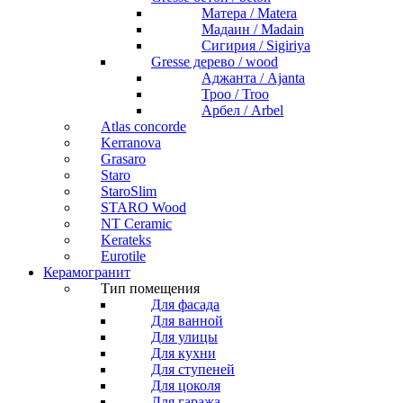
Матера / Matera
Мадаин / Madain
Сигирия / Sigiriya
Gresse дерево / wood
Аджанта / Ajanta
Троо / Troo
Арбел / Arbel
Atlas concorde
Kerranova
Grasaro
Staro
StaroSlim
STARO Wood
NT Ceramic
Kerateks
Eurotile
Керамогранит
Тип помещения
Для фасада
Для ванной
Для улицы
Для кухни
Для ступеней
Для цоколя
Для гаража