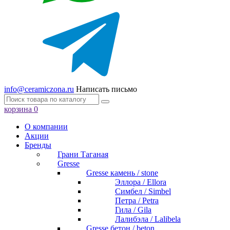
info@ceramiczona.ru
Написать письмо
корзина
0
О компании
Акции
Бренды
Грани Таганая
Gresse
Gresse камень / stone
Эллора / Ellora
Симбел / Simbel
Петра / Petra
Гила / Gila
Лалибэла / Lalibela
Gresse бетон / beton