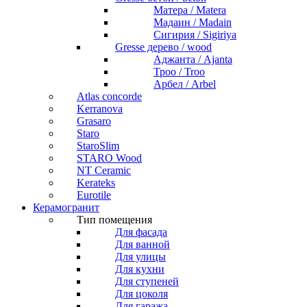
Матера / Matera
Мадаин / Madain
Сигирия / Sigiriya
Gresse дерево / wood
Аджанта / Ajanta
Троо / Troo
Арбел / Arbel
Atlas concorde
Kerranova
Grasaro
Staro
StaroSlim
STARO Wood
NT Ceramic
Kerateks
Eurotile
Керамогранит
Тип помещения
Для фасада
Для ванной
Для улицы
Для кухни
Для ступеней
Для цоколя
Для гаража