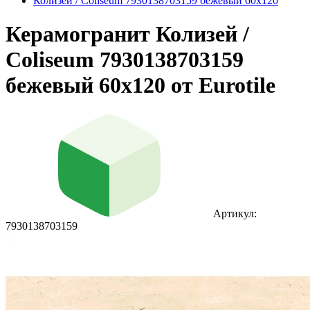
Колизей / Coliseum 7930138703159 бежевый 60x120
Керамогранит Колизей /
Coliseum 7930138703159
бежевый 60x120 от Eurotile
Артикул:
7930138703159