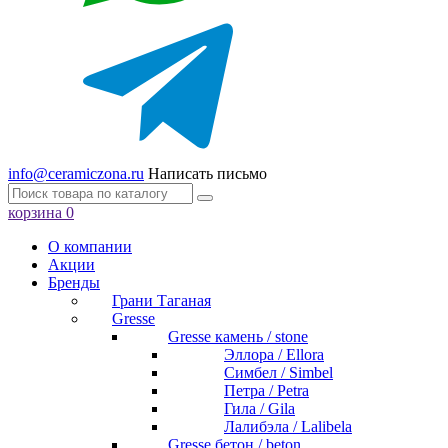
info@ceramiczona.ru
Написать письмо
корзина
0
О компании
Акции
Бренды
Грани Таганая
Gresse
Gresse камень / stone
Эллора / Ellora
Симбел / Simbel
Петра / Petra
Гила / Gila
Лалибэла / Lalibela
Gresse бетон / beton