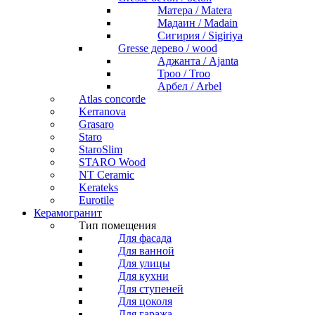
Матера / Matera
Мадаин / Madain
Сигирия / Sigiriya
Gresse дерево / wood
Аджанта / Ajanta
Троо / Troo
Арбел / Arbel
Atlas concorde
Kerranova
Grasaro
Staro
StaroSlim
STARO Wood
NT Ceramic
Kerateks
Eurotile
Керамогранит
Тип помещения
Для фасада
Для ванной
Для улицы
Для кухни
Для ступеней
Для цоколя
Для гаража