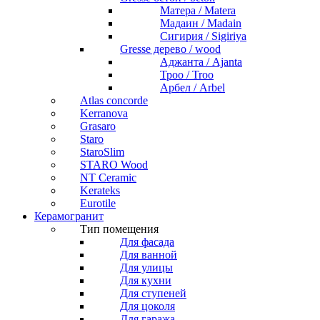
Матера / Matera
Мадаин / Madain
Сигирия / Sigiriya
Gresse дерево / wood
Аджанта / Ajanta
Троо / Troo
Арбел / Arbel
Atlas concorde
Kerranova
Grasaro
Staro
StaroSlim
STARO Wood
NT Ceramic
Kerateks
Eurotile
Керамогранит
Тип помещения
Для фасада
Для ванной
Для улицы
Для кухни
Для ступеней
Для цоколя
Для гаража