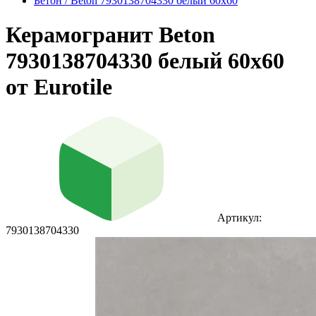
Бетон / Beton 7930138704330 белый 60x60
Керамогранит Beton
7930138704330 белый 60x60
от Eurotile
Артикул:
7930138704330