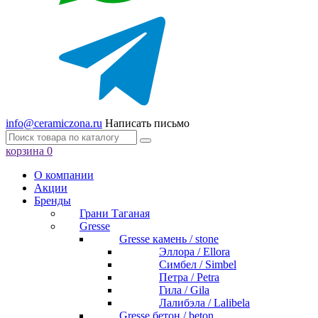
info@ceramiczona.ru
Написать письмо
корзина
0
О компании
Акции
Бренды
Грани Таганая
Gresse
Gresse камень / stone
Эллора / Ellora
Симбел / Simbel
Петра / Petra
Гила / Gila
Лалибэла / Lalibela
Gresse бетон / beton