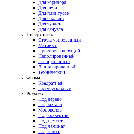
Для коридора
Для печи
Для плинтусов
Для спальни
Для туалета
Для санузла
Поверхность
Структурированный
Матовый
Противоскользящий
Неполированный
Полированный
Лаппатированный
Технический
Форма
Квадратный
Прямоугольный
Рисунок
Под дерево
Под металл
Моноколор
Под травертин
Под цемент
Под ламинат
Под оникс