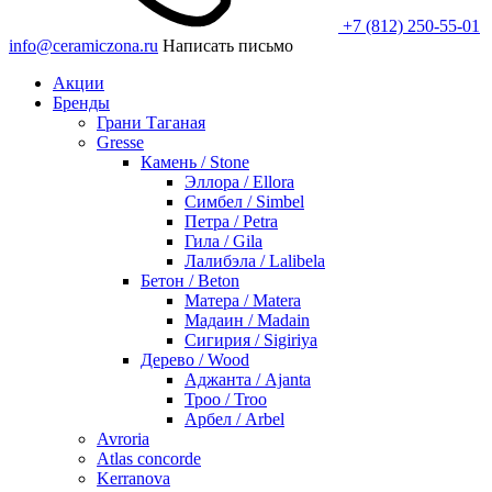
+7 (812) 250-55-01
info@ceramiczona.ru
Написать письмо
Акции
Бренды
Грани Таганая
Gresse
Камень / Stone
Эллора / Ellora
Симбел / Simbel
Петра / Petra
Гила / Gila
Лалибэла / Lalibela
Бетон / Beton
Матера / Matera
Мадаин / Madain
Сигирия / Sigiriya
Дерево / Wood
Аджанта / Ajanta
Троо / Troo
Арбел / Arbel
Avroria
Atlas concorde
Kerranova