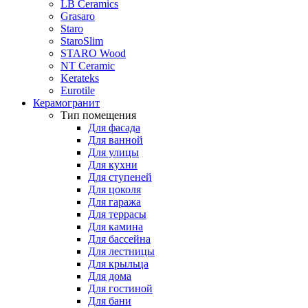
LB Ceramics
Grasaro
Staro
StaroSlim
STARO Wood
NT Ceramic
Kerateks
Eurotile
Керамогранит
Тип помещения
Для фасада
Для ванной
Для улицы
Для кухни
Для ступеней
Для цоколя
Для гаража
Для террасы
Для камина
Для бассейна
Для лестницы
Для крыльца
Для дома
Для гостиной
Для бани