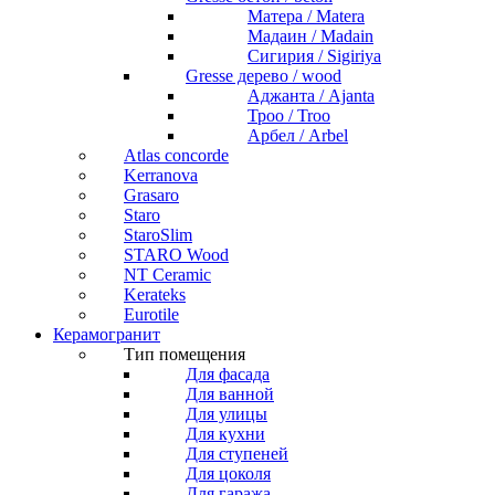
Матера / Matera
Мадаин / Madain
Сигирия / Sigiriya
Gresse дерево / wood
Аджанта / Ajanta
Троо / Troo
Арбел / Arbel
Atlas concorde
Kerranova
Grasaro
Staro
StaroSlim
STARO Wood
NT Ceramic
Kerateks
Eurotile
Керамогранит
Тип помещения
Для фасада
Для ванной
Для улицы
Для кухни
Для ступеней
Для цоколя
Для гаража