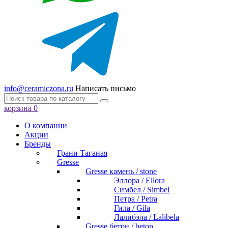
info@ceramiczona.ru
Написать письмо
корзина
0
О компании
Акции
Бренды
Грани Таганая
Gresse
Gresse камень / stone
Эллора / Ellora
Симбел / Simbel
Петра / Petra
Гила / Gila
Лалибэла / Lalibela
Gresse бетон / beton