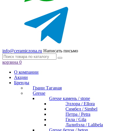
info@ceramiczona.ru
Написать письмо
корзина
0
О компании
Акции
Бренды
Грани Таганая
Gresse
Gresse камень / stone
Эллора / Ellora
Симбел / Simbel
Петра / Petra
Гила / Gila
Лалибэла / Lalibela
Gresse бетон / beton