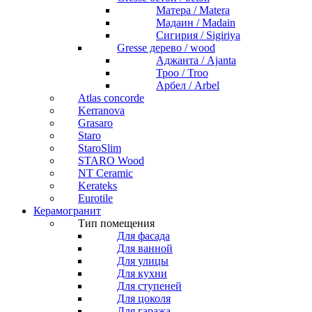
Матера / Matera
Мадаин / Madain
Сигирия / Sigiriya
Gresse дерево / wood
Аджанта / Ajanta
Троо / Troo
Арбел / Arbel
Atlas concorde
Kerranova
Grasaro
Staro
StaroSlim
STARO Wood
NT Ceramic
Kerateks
Eurotile
Керамогранит
Тип помещения
Для фасада
Для ванной
Для улицы
Для кухни
Для ступеней
Для цоколя
Для гаража