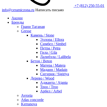
+7 (812) 250-55-01
info@ceramiczona.ru
Написать письмо
Акции
Бренды
Грани Таганая
Gresse
Камень / Stone
Эллора / Ellora
Симбел / Simbel
Петра / Petra
Гила / Gila
Лалибэла / Lalibela
Бетон / Beton
Матера / Matera
Мадаин / Madain
Сигирия / Sigiriya
Дерево / Wood
Аджанта / Ajanta
Троо / Troo
Арбел / Arbel
Avroria
Atlas concorde
Kerranova