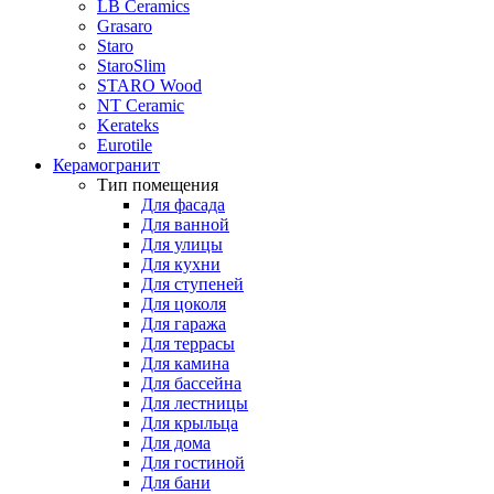
LB Ceramics
Grasaro
Staro
StaroSlim
STARO Wood
NT Ceramic
Kerateks
Eurotile
Керамогранит
Тип помещения
Для фасада
Для ванной
Для улицы
Для кухни
Для ступеней
Для цоколя
Для гаража
Для террасы
Для камина
Для бассейна
Для лестницы
Для крыльца
Для дома
Для гостиной
Для бани