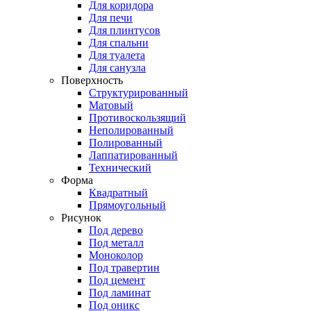
Для коридора
Для печи
Для плинтусов
Для спальни
Для туалета
Для санузла
Поверхность
Структурированный
Матовый
Противоскользящий
Неполированный
Полированный
Лаппатированный
Технический
Форма
Квадратный
Прямоугольный
Рисунок
Под дерево
Под металл
Моноколор
Под травертин
Под цемент
Под ламинат
Под оникс