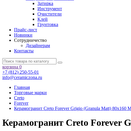
Затирка
Инструмент
Очистители
Клей
Грунтовка
Прайс-лист
Новинки
Сотрудничество
Дизайнерам
Контакты
корзина
0
+7 (812) 250-55-01
info@ceramiczona.ru
Главная
Торговые марки
Creto
Forever
Керамогранит Creto Forever Grigio (Granula Matt) 80х160
Керамогранит Creto Forever G