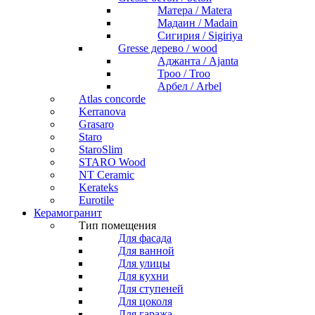
Матера / Matera
Мадаин / Madain
Сигирия / Sigiriya
Gresse дерево / wood
Аджанта / Ajanta
Троо / Troo
Арбел / Arbel
Atlas concorde
Kerranova
Grasaro
Staro
StaroSlim
STARO Wood
NT Ceramic
Kerateks
Eurotile
Керамогранит
Тип помещения
Для фасада
Для ванной
Для улицы
Для кухни
Для ступеней
Для цоколя
Для гаража