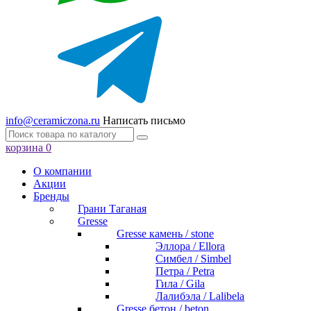
info@ceramiczona.ru
Написать письмо
корзина
0
О компании
Акции
Бренды
Грани Таганая
Gresse
Gresse камень / stone
Эллора / Ellora
Симбел / Simbel
Петра / Petra
Гила / Gila
Лалибэла / Lalibela
Gresse бетон / beton