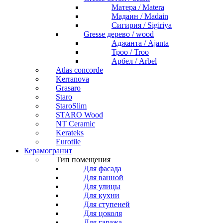
Матера / Matera
Мадаин / Madain
Сигирия / Sigiriya
Gresse дерево / wood
Аджанта / Ajanta
Троо / Troo
Арбел / Arbel
Atlas concorde
Kerranova
Grasaro
Staro
StaroSlim
STARO Wood
NT Ceramic
Kerateks
Eurotile
Керамогранит
Тип помещения
Для фасада
Для ванной
Для улицы
Для кухни
Для ступеней
Для цоколя
Для гаража