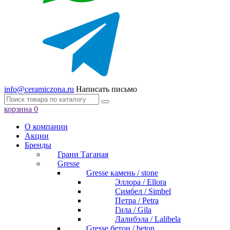
info@ceramiczona.ru
Написать письмо
корзина
0
О компании
Акции
Бренды
Грани Таганая
Gresse
Gresse камень / stone
Эллора / Ellora
Симбел / Simbel
Петра / Petra
Гила / Gila
Лалибэла / Lalibela
Gresse бетон / beton