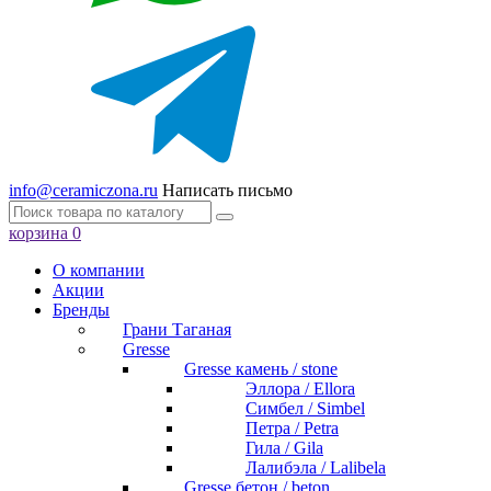
info@ceramiczona.ru
Написать письмо
корзина
0
О компании
Акции
Бренды
Грани Таганая
Gresse
Gresse камень / stone
Эллора / Ellora
Симбел / Simbel
Петра / Petra
Гила / Gila
Лалибэла / Lalibela
Gresse бетон / beton