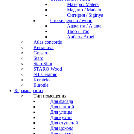
Матера / Matera
Мадаин / Madain
Сигирия / Sigiriya
Gresse дерево / wood
Аджанта / Ajanta
Троо / Troo
Арбел / Arbel
Atlas concorde
Kerranova
Grasaro
Staro
StaroSlim
STARO Wood
NT Ceramic
Kerateks
Eurotile
Керамогранит
Тип помещения
Для фасада
Для ванной
Для улицы
Для кухни
Для ступеней
Для цоколя
Для гаража