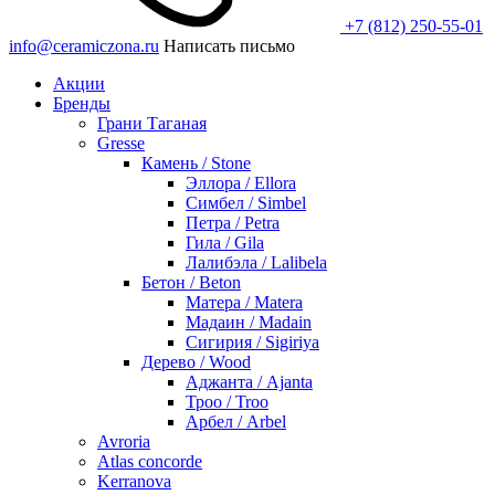
+7 (812) 250-55-01
info@ceramiczona.ru
Написать письмо
Акции
Бренды
Грани Таганая
Gresse
Камень / Stone
Эллора / Ellora
Симбел / Simbel
Петра / Petra
Гила / Gila
Лалибэла / Lalibela
Бетон / Beton
Матера / Matera
Мадаин / Madain
Сигирия / Sigiriya
Дерево / Wood
Аджанта / Ajanta
Троо / Troo
Арбел / Arbel
Avroria
Atlas concorde
Kerranova