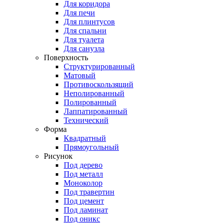
Для коридора
Для печи
Для плинтусов
Для спальни
Для туалета
Для санузла
Поверхность
Структурированный
Матовый
Противоскользящий
Неполированный
Полированный
Лаппатированный
Технический
Форма
Квадратный
Прямоугольный
Рисунок
Под дерево
Под металл
Моноколор
Под травертин
Под цемент
Под ламинат
Под оникс