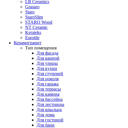
LB Ceramics
Grasaro
Staro
StaroSlim
STARO Wood
NT Ceramic
Kerateks
Eurotile
Керамогранит
Тип помещения
Для фасада
Для ванной
Для улицы
Для кухни
Для ступеней
Для цоколя
Для гаража
Для террасы
Для камина
Для бассейна
Для лестницы
Для крыльца
Для дома
Для гостиной
Для бани