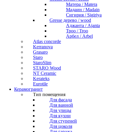
Матера / Matera
Мадаин / Madain
Сигирия / Sigiriya
Gresse дерево / wood
Аджанта / Ajanta
Троо / Troo
Арбел / Arbel
Atlas concorde
Kerranova
Grasaro
Staro
StaroSlim
STARO Wood
NT Ceramic
Kerateks
Eurotile
Керамогранит
Тип помещения
Для фасада
Для ванной
Для улицы
Для кухни
Для ступеней
Для цоколя
Для гаража