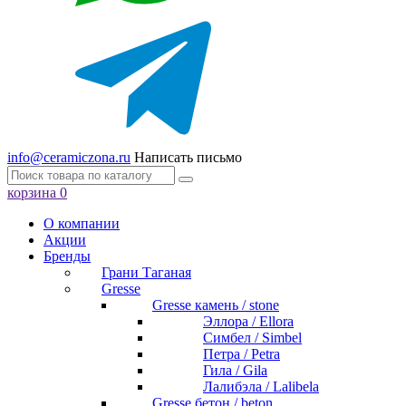
info@ceramiczona.ru
Написать письмо
корзина
0
О компании
Акции
Бренды
Грани Таганая
Gresse
Gresse камень / stone
Эллора / Ellora
Симбел / Simbel
Петра / Petra
Гила / Gila
Лалибэла / Lalibela
Gresse бетон / beton